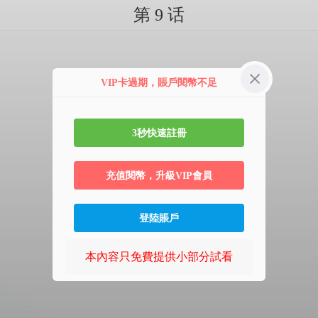
第 9 话
VIP卡過期，賬戶閱幣不足
3秒快速註冊
充值閱幣，升級VIP會員
登陸賬戶
本內容只免費提供小部分試看