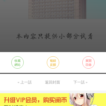
收藏
報錯
展開
網站
反饋
目錄
« 上一話
返回封面
下一話 »